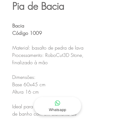
Pia de Bacia
Bacia
Código 1009
Material: basalto de pedra de lava
Processamento: RoboCut3D Stone,
finalizado à mão
Dimensões:
Base 60x45 cm
Altura 16 cm
Ideal para enriquecer a sua casa
Whatsapp
de banho com um elemento de
design moderno.
Feito na Itália