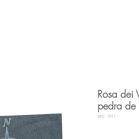
Lava Grill
Tabelas
Tabelas
Pias
Lâmpa
Serviços
Rosa dei V
pedra de 
SKU: 1011