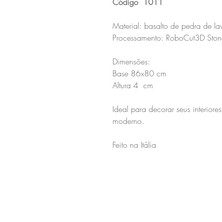
Código
1011
Material: basalto de pedra de la
Processamento: RoboCut3D Ston
Dimensões:
Base 86x80 cm
Altura 4 cm
Ideal para decorar seus interior
moderno.
Feito na Itália