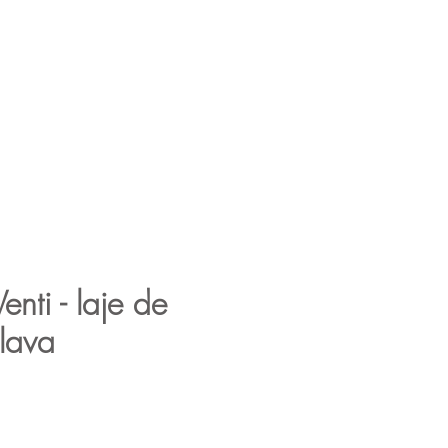
das
Decorações
Tabelas
Risultati di ricerca
enti - laje de
lava