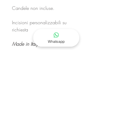
Candele non incluse.
Incisioni personalizzabili su
richiesta
Whatsapp
Made in Italy
I nostri manufatti artigianali
potrebbero differire un pezzo
dall’altro come opere d’arte uniche
tra loro. Le materie prime naturali di
elevata qualità mostrano differenze,
segni e micro-fori, caratteristiche
della Pietra Lavica che la rendono
unica e inconfondibile.
____________________