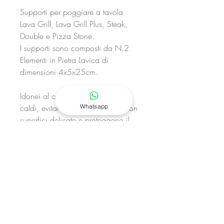
Supporti per poggiare a tavola
Lava Grill, Lava Grill Plus, Steak,
Double e Pizza Stone.
I supporti sono composti da N.2
Elementi in Pietra Lavica di
dimensioni 4x5x25cm.
Idonei al contatto con elementi
Whatsapp
caldi, evitano il contatto diretto con
superfici delicate e proteggono il
vostro tavolo o piano di lavoro.
Richiedi un preventivo