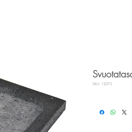
Cucina
Bagno
Living
Notte
Pe
Svuotatas
SKU: 1207-S