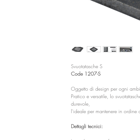
Svuotatasche S
Code 1207-S
Oggetto di design per ogni ambi
Pratico e versatile, lo svuotatasc
durevole,
l'ideale per mantenere in ordine
Dettagli tecnici: